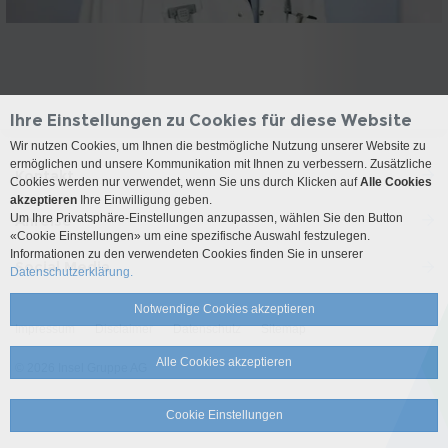
Ihre Einstellungen zu Cookies für diese Website
Wir nutzen Cookies, um Ihnen die bestmögliche Nutzung unserer Website zu
ermöglichen und unsere Kommunikation mit Ihnen zu verbessern. Zusätzliche
Kontakt
Cookies werden nur verwendet, wenn Sie uns durch Klicken auf
Alle Cookies
akzeptieren
Ihre Einwilligung geben.
Um Ihre Privatsphäre-Einstellungen anzupassen, wählen Sie den Button
Anreise
«Cookie Einstellungen» um eine spezifische Auswahl festzulegen.
Informationen zu den verwendeten Cookies finden Sie in unserer
Social Media
Datenschutzerklärung.
Notwendige Cookies akzeptieren
Impressum
Disclaimer
Datenschutz
Sitemap
Alle Cookies akzeptieren
© 2026 Insel Gruppe AG
Cookie Einstellungen