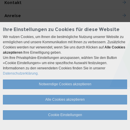
Kontakt
Anreise
Social Media
Ihre Einstellungen zu Cookies für diese Website
Wir nutzen Cookies, um Ihnen die bestmögliche Nutzung unserer Website zu
ermöglichen und unsere Kommunikation mit Ihnen zu verbessern. Zusätzliche
Impressum
Disclaimer
Datenschutz
Sitemap
Cookies werden nur verwendet, wenn Sie uns durch Klicken auf
Alle Cookies
akzeptieren
Ihre Einwilligung geben.
Um Ihre Privatsphäre-Einstellungen anzupassen, wählen Sie den Button
© 2026 Insel Gruppe AG
«Cookie Einstellungen» um eine spezifische Auswahl festzulegen.
Informationen zu den verwendeten Cookies finden Sie in unserer
Datenschutzerklärung.
Notwendige Cookies akzeptieren
Alle Cookies akzeptieren
Cookie Einstellungen