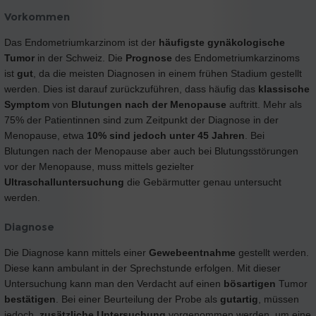
Vorkommen
Das Endometriumkarzinom ist der
häufigste gynäkologische
Tumor
in der Schweiz. Die
Prognose
des Endometriumkarzinoms
ist
gut
, da die meisten Diagnosen in einem frühen Stadium gestellt
werden. Dies ist darauf zurückzuführen, dass häufig das
klassische
Symptom
von
Blutungen nach der Menopause
auftritt. Mehr als
75% der Patientinnen sind zum Zeitpunkt der Diagnose in der
Menopause, etwa
10% sind jedoch unter 45 Jahren
. Bei
Blutungen nach der Menopause aber auch bei Blutungsstörungen
vor der Menopause, muss mittels gezielter
Ultraschalluntersuchung
die Gebärmutter genau untersucht
werden.
Diagnose
Die Diagnose kann mittels einer
Gewebeentnahme
gestellt werden.
Diese kann ambulant in der Sprechstunde erfolgen. Mit dieser
Untersuchung kann man den Verdacht auf einen
bösartigen
Tumor
bestätigen
. Bei einer Beurteilung der Probe als
gutartig
, müssen
jedoch
zusätzliche Untersuchung
vorgenommen werden, um eine