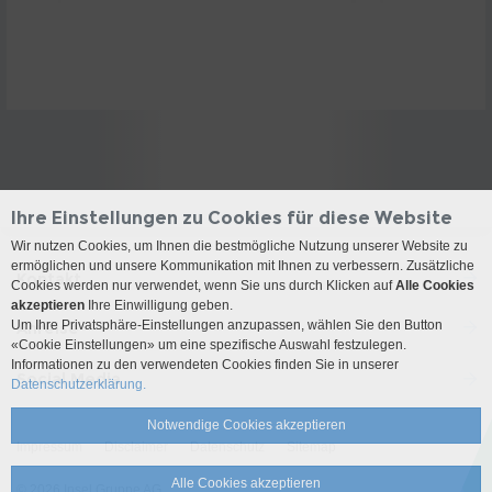
Ihre Einstellungen zu Cookies für diese Website
Wir nutzen Cookies, um Ihnen die bestmögliche Nutzung unserer Website zu
ermöglichen und unsere Kommunikation mit Ihnen zu verbessern. Zusätzliche
Kontakt
Cookies werden nur verwendet, wenn Sie uns durch Klicken auf
Alle Cookies
akzeptieren
Ihre Einwilligung geben.
Um Ihre Privatsphäre-Einstellungen anzupassen, wählen Sie den Button
Anreise
«Cookie Einstellungen» um eine spezifische Auswahl festzulegen.
Informationen zu den verwendeten Cookies finden Sie in unserer
Social Media
Datenschutzerklärung.
Notwendige Cookies akzeptieren
Impressum
Disclaimer
Datenschutz
Sitemap
Alle Cookies akzeptieren
© 2026 Insel Gruppe AG