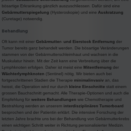
bösartige Erkrankung gänzlich auszuschliessen. Dafür sind eine
Gebärmutterspiegelung
(Hysteroskopie) und eine
Auskratzung
(Curetage) notwendig.
Behandlung
Oft kann mit einer
Gebärmutter- und Eierstock Entfernung
der
Tumor bereits ganz behandelt werden. Die bösartige Veränderungen
stammen von der Gebärmutterschleimhaut und wachsen in die
Muskulatur hinein. Mit der Zeit kann eine Verbreitung über die
Lymphknoten erfolgen. Daher ist meist eine
Mitentfernung
der
Wächterlymphknoten
(Sentinel) nötig. Wir bieten auch bei
fortgeschrittenen Stadien die Therapie
minimalinvasiv
an, das
heisst, die Operation wird nur durch
kleine Einschnitte
statt einem
grossen Bauchschnitt gemacht. Alle Therapie-Optionen und auch die
Empfehlung für
weitere Behandlungen
wie Chemotherapie und
Bestrahlung werden an unserem
interdisziplinären Tumorboard
besprochen und der Patientin erklärt. Die intensive Forschung der
letzten Jahre brachte uns bei der Behandlung von Gebärmutterkrebs
einen wichtigen Schritt weiter in Richtung personalisierter Medizin.