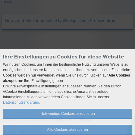
Team
News und Medienberichte Gynäkologisches Krebszentrum
Ihre Einstellungen zu Cookies für diese Website
Wir nutzen Cookies, um Ihnen die bestmögliche Nutzung unserer Website zu
ermöglichen und unsere Kommunikation mit Ihnen zu verbessern. Zusätzliche
Kontakt
Cookies werden nur verwendet, wenn Sie uns durch Klicken auf
Alle Cookies
akzeptieren
Ihre Einwilligung geben.
Um Ihre Privatsphäre-Einstellungen anzupassen, wählen Sie den Button
Anreise
«Cookie Einstellungen» um eine spezifische Auswahl festzulegen.
Informationen zu den verwendeten Cookies finden Sie in unserer
Social Media
Datenschutzerklärung.
Notwendige Cookies akzeptieren
Impressum
Disclaimer
Datenschutz
Sitemap
Alle Cookies akzeptieren
© 2026 Insel Gruppe AG