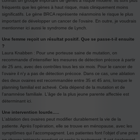
connaît un groupe important de gènes à risque modéré. Ils sont plus
fréquents que les gènes à haut risque, mais cliniquement moins
significatifs. Le gène BRCA représente néanmoins le risque le plus
important de développer un cancer de l'ovaire. En outre, je voudrais
mentionner ici aussi le syndrome de Lynch.
Une femme reçoit un résultat positif. Que se passe-t-il ensuite
?
Laura Knabben : Pour une porteuse saine de mutation, on
recommande d'intensifier les mesures de détection précoce à partir
de 25 ans, avec des contrôles tous les six mois. Pour le cancer de
l'ovaire il n'y a pas de détection précoce. Dans ce cas, une ablation
des deux ovaires est recommandée entre 35 et 45 ans, lorsque le
planning familial est achevé. Cela dépend de la mutation et de
l'anamnèse familiale. L'âge de la plus jeune parente affectée est
déterminant ici.
Une intervention lourde..…
L'ablation des ovaires peut modifier durablement la vie de la
patiente. Après l'opération, elle se trouve en ménopause, avec les
symptômes qui l'accompagnent. Les patientes font l'objet d'une prise
en charge intégrale pendant et après le traitement. Il est également