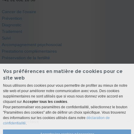
Cancer de l'ovaire
Prévention
Diagnostic
Traitement
Suivi
Accompagnement psychosocial
Prestations complémentaires
Préservation de la fertilité
Vos préférences en matière de cookies pour ce
site web
Nous utilisons des cookies pour vous permettre de profiter au mieux de notre
site web et pour améliorer notre communication avec vous. Des cookies
supplémentaires ne sont utilisés que si vous nous donnez votre accord en
cliquant sur
Accepter tous les cookies
.
Pour personnaliser vos paramètres de confidentialité, sélectionnez le bouton
Contact
"Paramètres des cookies" afin de définir un choix spécifique. Vous trouverez
des informations sur les cookies utilisés dans notre
déclaration de
Médias sociaux
confidentialité
.