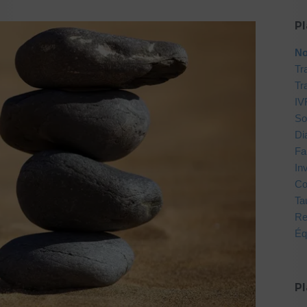
Pl
No
Tr
Tr
IV
So
Di
Fa
In
Co
Ta
Re
Éq
Pl