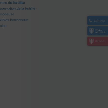
ntre de fertilité
servation de la fertilité
nopause
oubles hormonaux
CONTACT
uipe
INSEL
GRUPPE
MYINSEL