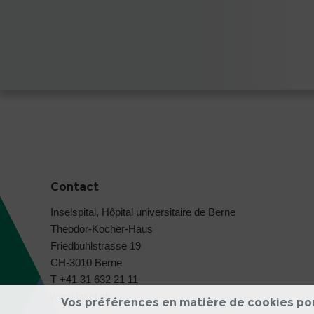
Contact
Inselspital, Hôpital universitaire de Berne
Theodor-Kocher-Haus
Friedbühlstrasse 19
CH-3010 Berne
T +41 31 632 21 11
www.insel.ch
Vos préférences en matière de cookies po