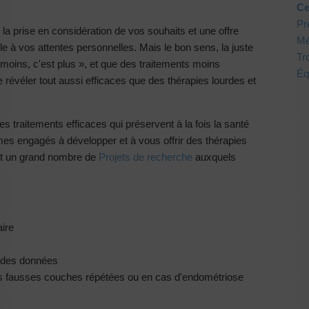
Ce
Pré
t la prise en considération de vos souhaits et une offre
Mé
e à vos attentes personnelles. Mais le bon sens, la juste
Tr
« moins, c'est plus », et que des traitements moins
Éq
évéler tout aussi efficaces que des thérapies lourdes et
 traitements efficaces qui préservent à la fois la santé
mes engagés à développer et à vous offrir des thérapies
ut un grand nombre de
Projets de recherche
auxquels
aire
é des données
 des fausses couches répétées ou en cas d'endométriose