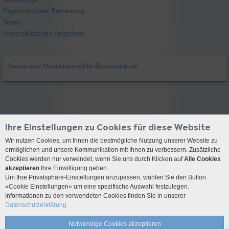
Psychosoziale Betreuung
Team
Unterstützende Angebote
News und Medienberichte Brustzentrum
Ihre Einstellungen zu Cookies für diese Website
Wir nutzen Cookies, um Ihnen die bestmögliche Nutzung unserer Website zu
ermöglichen und unsere Kommunikation mit Ihnen zu verbessern. Zusätzliche
Kontakt
Cookies werden nur verwendet, wenn Sie uns durch Klicken auf
Alle Cookies
akzeptieren
Ihre Einwilligung geben.
Um Ihre Privatsphäre-Einstellungen anzupassen, wählen Sie den Button
Anreise
«Cookie Einstellungen» um eine spezifische Auswahl festzulegen.
Informationen zu den verwendeten Cookies finden Sie in unserer
Social Media
Datenschutzerklärung.
Notwendige Cookies akzeptieren