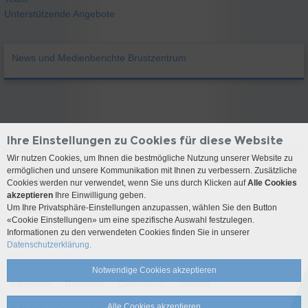
Unterstützende Angebote
News und Medienberichte Brustzentrum
Ihre Einstellungen zu Cookies für diese Website
Wir nutzen Cookies, um Ihnen die bestmögliche Nutzung unserer Website zu
ermöglichen und unsere Kommunikation mit Ihnen zu verbessern. Zusätzliche
Kontakt
Cookies werden nur verwendet, wenn Sie uns durch Klicken auf
Alle Cookies
akzeptieren
Ihre Einwilligung geben.
Um Ihre Privatsphäre-Einstellungen anzupassen, wählen Sie den Button
Anreise
«Cookie Einstellungen» um eine spezifische Auswahl festzulegen.
Informationen zu den verwendeten Cookies finden Sie in unserer
Social Media
Datenschutzerklärung.
Notwendige Cookies akzeptieren
Impressum
Disclaimer
Datenschutz
Sitemap
Alle Cookies akzeptieren