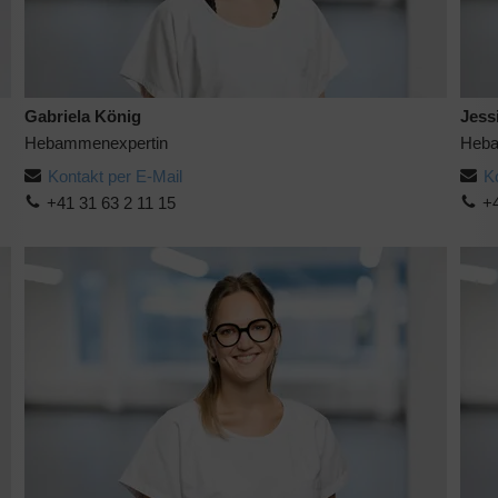
Gabriela König
Jess
Hebammenexpertin
Heba
Kontakt per E-Mail
K
+41 31 63 2 11 15
+4