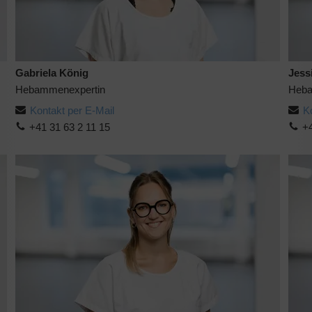
Gabriela König
Jess
Hebammenexpertin
Heba
Kontakt per E-Mail
K
+41 31 63 2 11 15
+4