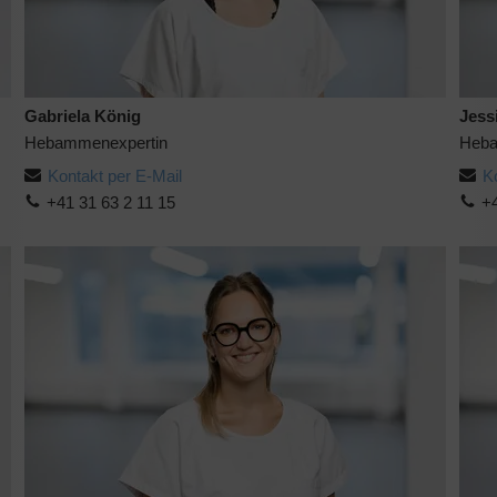
Gabriela König
Jess
Hebammenexpertin
Heba
Kontakt per E-Mail
K
+41 31 63 2 11 15
+4