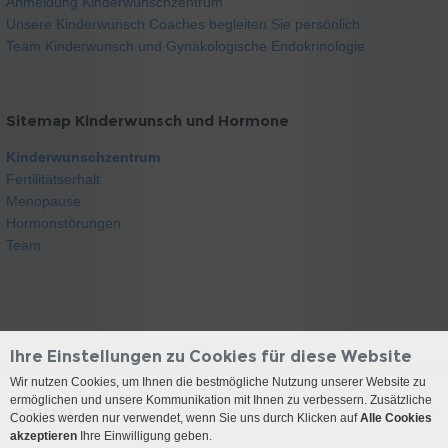
Anmeldung Kinderwunschzentrum
Unsere Kinderwunsch Coaches begleiten Sie persönlich
Team Kinderwunsch und Gynäkologische Endokrinologie
Sitemap Kinderwunsch und Hormone
Kinderwunschzentrum
Fertilitätserhalt
Menopause
Hormonstörungen
Team
Ihre Einstellungen zu Cookies für diese Website
Wir nutzen Cookies, um Ihnen die bestmögliche Nutzung unserer Website zu
ermöglichen und unsere Kommunikation mit Ihnen zu verbessern. Zusätzliche
Kontakt
Cookies werden nur verwendet, wenn Sie uns durch Klicken auf
Alle Cookies
akzeptieren
Ihre Einwilligung geben.