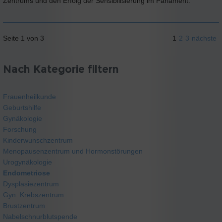
Zentrums und den Erfolg der Sensibilisierung im Parlament.
Seite 1 von 3
1
2
3
nächste
Nach Kategorie filtern
Frauenheilkunde
Geburtshilfe
Gynäkologie
Forschung
Kinderwunschzentrum
Menopausenzentrum und Hormonstörungen
Urogynäkologie
Endometriose
Dysplasiezentrum
Gyn. Krebszentrum
Brustzentrum
Nabelschnurblutspende