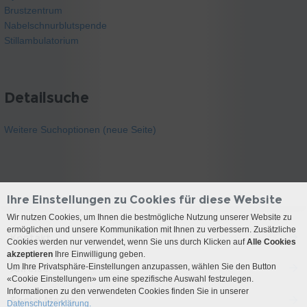
Brustzentrum
Nabelschnurblutspende
Stillambulatorium
Detailsuche
Weitere Suchoptionen (neue Seite)
Ihre Einstellungen zu Cookies für diese Website
Wir nutzen Cookies, um Ihnen die bestmögliche Nutzung unserer Website zu
ermöglichen und unsere Kommunikation mit Ihnen zu verbessern. Zusätzliche
Kontakt
Cookies werden nur verwendet, wenn Sie uns durch Klicken auf
Alle Cookies
akzeptieren
Ihre Einwilligung geben.
Um Ihre Privatsphäre-Einstellungen anzupassen, wählen Sie den Button
Anreise
«Cookie Einstellungen» um eine spezifische Auswahl festzulegen.
Informationen zu den verwendeten Cookies finden Sie in unserer
Social Media
Datenschutzerklärung.